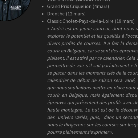
Grand Prix Criquelion (4mars)
Drenthe (12 mars)
Classic Cholet-Pays-de-la-Loire (19 mars)
«
Andrii est un jeune coureur, dont nous 
explorer le potentiel et les qualités à l’occ
divers profils de courses. Il a fait la dem
courir en Belgique, car se sont des épreuves
plaisent. Il est attiré par ce calendrier. Cela
permettre de voir s’il sait parfaitement « fr
se placer dans les moments clés de la cour
calendrier de début de saison sera varié, e
que nous souhaitons mettre en place pour lui
courir en Belgique, mais également dispu
épreuves qui présentent des profils avec de 
haute montagne. Le but est de le découvr
des univers variés, puis, dans un secon
nous le dirigerons sur les courses sur lesqu
pourra pleinement s’exprimer
».