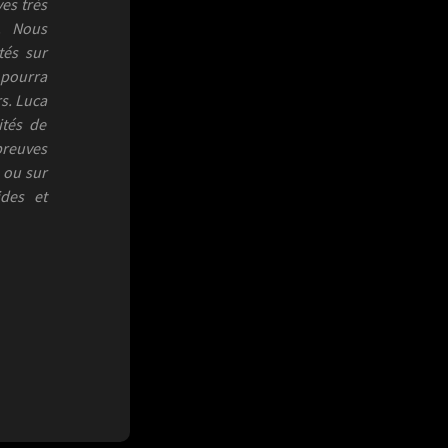
es très
é. Nous
tés sur
 pourra
s. Luca
ités de
preuves
 ou sur
des et