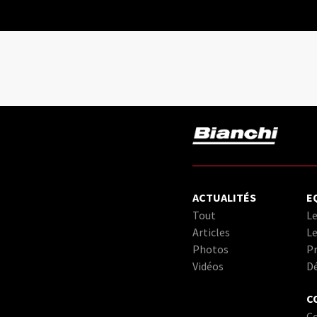
ACTUALITÉS
E
Tout
Le
Articles
Le
Photos
Pr
Vidéos
D
C
C