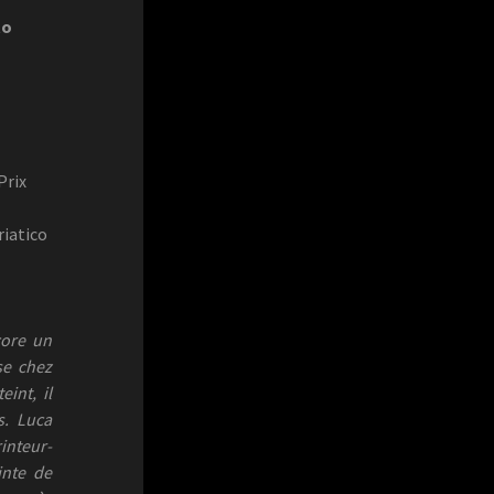
to
Prix
riatico
core un
se chez
eint, il
s. Luca
rinteur-
inte de