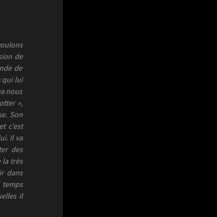
voulons
asion de
ande de
 qui lui
 va nous
otter »,
se. Son
t c’est
. Il va
ter des
la très
ir dans
d temps
elles il