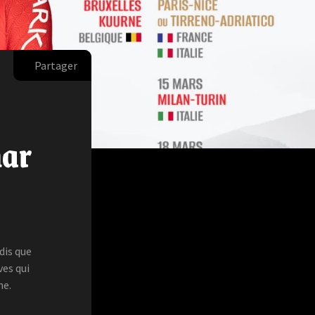
Partager
mar
dis que
es qui
he.