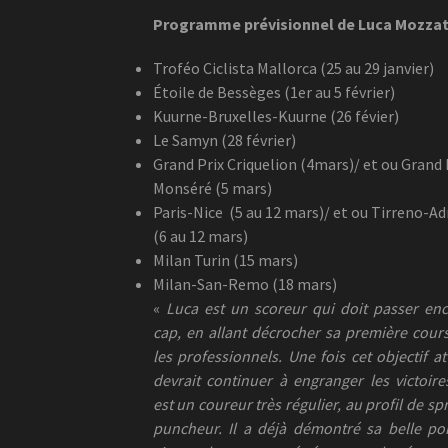
Programme prévisionnel de Luca Mozza
Troféo Ciclista Mallorca (25 au 29 janvier)
Étoile de Bessèges (1er au 5 février)
Kuurne-Bruxelles-Kuurne (26 févier)
Le Samyn (28 février)
Grand Prix Criquelion (4mars)/ et ou Grand 
Monséré (5 mars)
Paris-Nice
(5 au 12 mars)/ et ou Tirreno-Ad
(6 au 12 mars)
Milan Turin (15 mars)
Milan-San-Remo (18 mars)
«
Luca est un scoreur qui doit passer en
cap, en allant décrocher sa première cour
les professionnels. Une fois cet objectif att
devrait continuer à engranger les victoire
est un coureur très régulier, au profil de sp
puncheur. Il a déjà démontré sa belle po