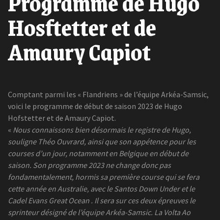
Programme de Hugo
Hosftetter et de
Amaury Capiot
Comptant parmi les « Flandriens » de l’équipe Arkéa-Samsic,
voici le programme de début de saison 2023 de Hugo
Hofstetter et de Amaury Capiot.
«
Nous connaissons bien désormais le registre de Hugo,
souligne Théo Ouvrard, ainsi que son appétence pour les
courses d’un jour, notamment en Belgique en début de
saison. Son programme 2023 ne change donc pas
fondamentalement, hormis sa première course qui se fera
cette année en Australie, avec le Santos Down Under et le
Cadel Evans Great Ocean . Il sera sur ces deux épreuves le
sprinteur désigné de l’équipe Arkéa-Samsic. La Volta Ao