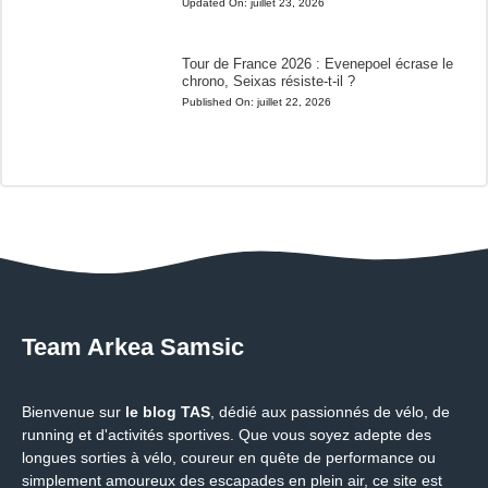
Updated On:
juillet 23, 2026
Tour de France 2026 : Evenepoel écrase le
chrono, Seixas résiste-t-il ?
Published On:
juillet 22, 2026
Team Arkea Samsic
Bienvenue sur
le blog TAS
, dédié aux passionnés de vélo, de
running et d'activités sportives. Que vous soyez adepte des
longues sorties à vélo, coureur en quête de performance ou
simplement amoureux des escapades en plein air, ce site est