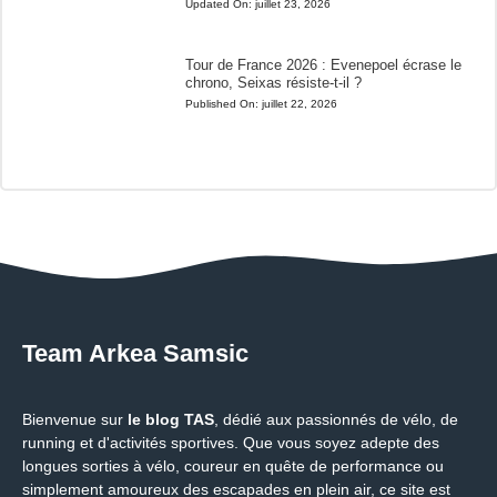
Updated On:
juillet 23, 2026
Tour de France 2026 : Evenepoel écrase le
chrono, Seixas résiste-t-il ?
Published On:
juillet 22, 2026
Team Arkea Samsic
Bienvenue sur
le blog TAS
, dédié aux passionnés de vélo, de
running et d'activités sportives. Que vous soyez adepte des
longues sorties à vélo, coureur en quête de performance ou
simplement amoureux des escapades en plein air, ce site est