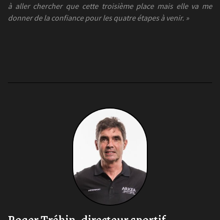
à aller chercher que cette troisième place mais elle va me
donner de la confiance pour les quatre étapes à venir. »
Roger Tréhin, directeur sportif