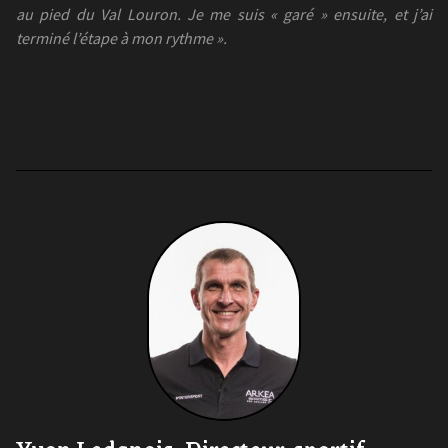
au pied du Val Louron. Je me suis « garé » ensuite, et j’ai
terminé l’étape à mon rythme ».