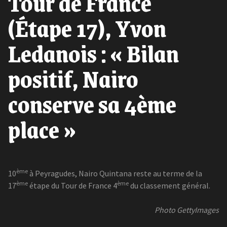
Tour de France
(Étape 17), Yvon
Ledanois : « Bilan
positif, Nairo
conserve sa 4ème
place »
ème
10
à Peyragudes, Nairo Quintana reste au terme de la
ème
ème
17
étape du Tour de France 4
du classement général.
Photo GettyImages