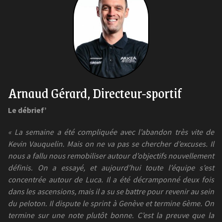
Arnaud Gérard, Directeur-sportif
Le débrief’
« La semaine a été compliquée avec l’abandon très vite de
Kevin Vauquelin. Mais on ne va pas se chercher d’excuses. Il
nous a fallu nous remobiliser autour d’objectifs nouvellement
définis. On a essayé, et aujourd’hui toute l’équipe s’est
concentrée autour de Luca. Il a été décramponné deux fois
dans les ascensions, mais il a su se battre pour revenir au sein
du peloton. Il dispute le sprint à Genève et termine 6ème. On
termine sur une note plutôt bonne. C’est la preuve que la