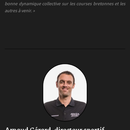
bonne dynamique collective sur les courses bretonnes et les
autres à venir.
»
Arnaud Gérard, directeur sportif