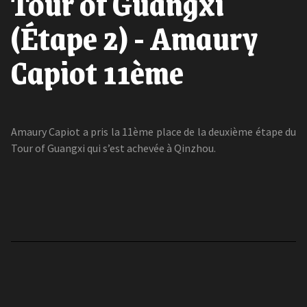
Tour of Guangxi
(Étape 2) - Amaury
Capiot 11ème
Amaury Capiot a pris la 11ème place de la deuxième étape du
Tour of Guangxi qui s’est achevée à Qinzhou.