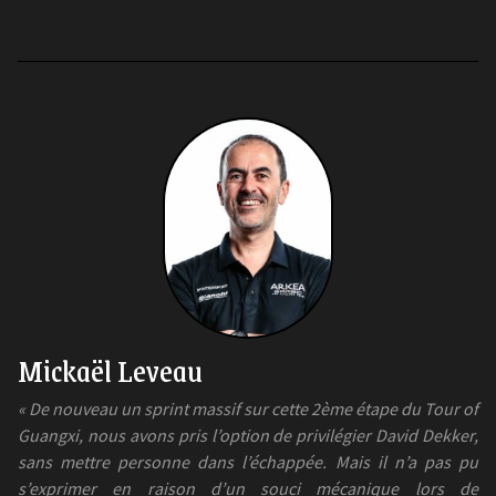
Mickaël Leveau
« De nouveau un sprint massif sur cette 2ème étape du Tour of
Guangxi, nous avons pris l’option de privilégier David Dekker,
sans mettre personne dans l’échappée. Mais il n’a pas pu
s’exprimer en raison d’un souci mécanique lors de