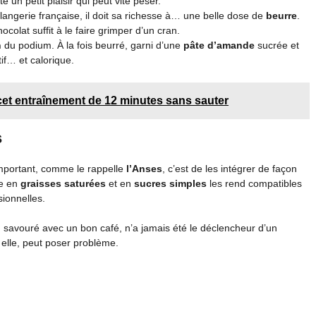
 un petit plaisir qui peut vite peser.
angerie française, il doit sa richesse à… une belle dose de
beurre
.
colat suffit à le faire grimper d’un cran.
n
du podium. À la fois beurré, garni d’une
pâte d’amande
sucrée et
if… et calorique.
et entraînement de 12 minutes sans sauter
s
important, comme le rappelle
l’Anses
, c’est de les intégrer de façon
se en
graisses saturées
et en
sucres simples
les rend compatibles
sionnelles.
 savouré avec un bon café, n’a jamais été le déclencheur d’un
, elle, peut poser problème.