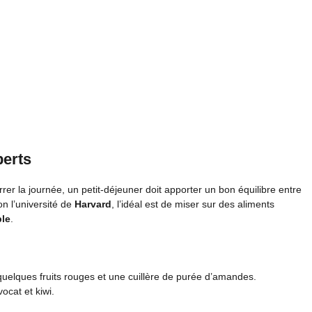
perts
rer la journée, un petit-déjeuner doit apporter un bon équilibre entre
on l’université de
Harvard
, l’idéal est de miser sur des aliments
ble
.
 quelques fruits rouges et une cuillère de purée d’amandes.
vocat et kiwi.