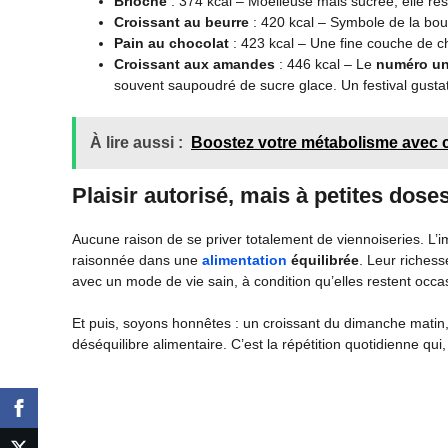
Brioche
: 374 kcal – Moelleuse mais sucrée, elle reste
Croissant au beurre
: 420 kcal – Symbole de la boul
Pain au chocolat
: 423 kcal – Une fine couche de cho
Croissant aux amandes
: 446 kcal – Le
numéro u
souvent saupoudré de sucre glace. Un festival gustat
À lire aussi :
Boostez votre métabolisme avec c
Plaisir autorisé, mais à petites dose
Aucune raison de se priver totalement de viennoiseries. L’
raisonnée dans une
alimentation
équilibrée
. Leur riches
avec un mode de vie sain, à condition qu’elles restent occa
Et puis, soyons honnêtes : un croissant du dimanche matin,
déséquilibre alimentaire. C’est la répétition quotidienne qui