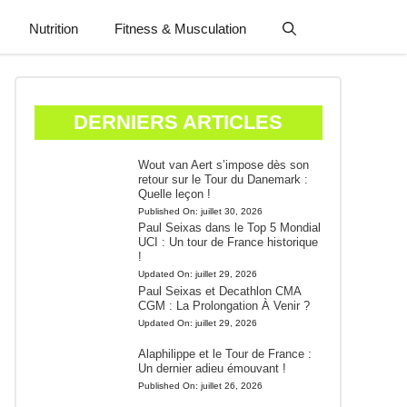
Nutrition
Fitness & Musculation
DERNIERS ARTICLES
Wout van Aert s’impose dès son
retour sur le Tour du Danemark :
Quelle leçon !
Published On:
juillet 30, 2026
Paul Seixas dans le Top 5 Mondial
UCI : Un tour de France historique
!
Updated On:
juillet 29, 2026
Paul Seixas et Decathlon CMA
CGM : La Prolongation À Venir ?
Updated On:
juillet 29, 2026
Alaphilippe et le Tour de France :
Un dernier adieu émouvant !
Published On:
juillet 26, 2026