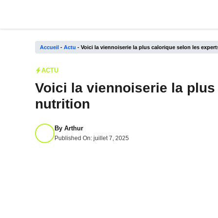
Aller
au
contenu
Accueil
-
Actu
-
Voici la viennoiserie la plus calorique selon les expert
ACTU
Voici la viennoiserie la plu
nutrition
By
Arthur
Published On:
juillet 7, 2025