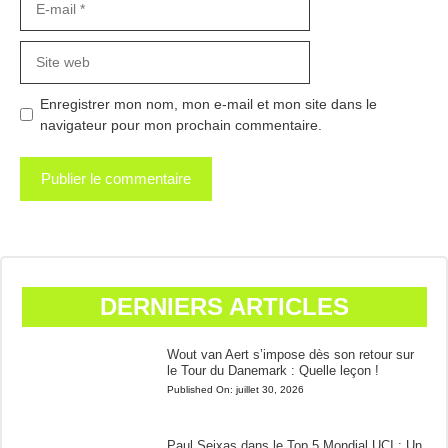
mail
Site
web
Enregistrer mon nom, mon e-mail et mon site dans le
navigateur pour mon prochain commentaire.
DERNIERS ARTICLES
Wout van Aert s’impose dès son retour sur
le Tour du Danemark : Quelle leçon !
Published On:
juillet 30, 2026
Paul Seixas dans le Top 5 Mondial UCI : Un