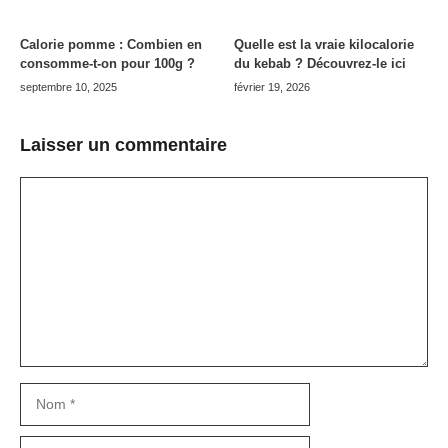
Calorie pomme : Combien en
Quelle est la vraie kilocalorie
consomme-t-on pour 100g ?
du kebab ? Découvrez-le ici
septembre 10, 2025
février 19, 2026
Laisser un commentaire
Commentaire
Nom
E-