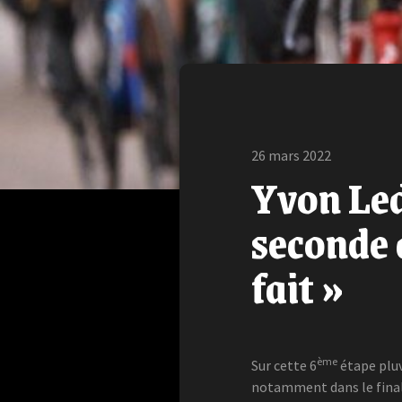
26 mars 2022
Yvon Leda
seconde 
fait »
ème
Sur cette 6
étape pluv
notamment dans le final 