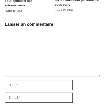
secondaires dont personne ne
pour optimiser ses
vous parle
entraînements
février 19, 2026
février 19, 2026
Laisser un commentaire
Commentaire
Nom
E-
mail