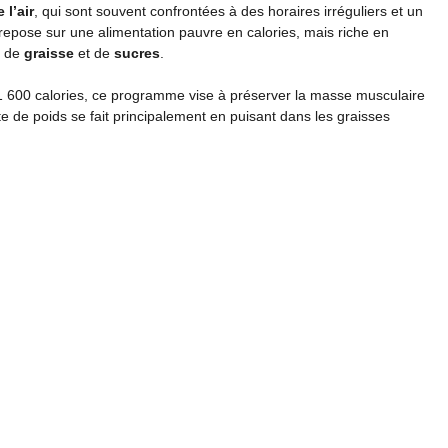
 l’air
, qui sont souvent confrontées à des horaires irréguliers et un
repose sur une alimentation pauvre en calories, mais riche en
s de
graisse
et de
sucres
.
 1 600 calories, ce programme vise à préserver la masse musculaire
rte de poids se fait principalement en puisant dans les graisses