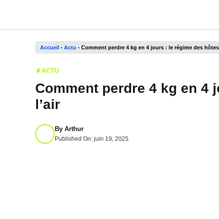
Aller
au
contenu
Accueil
-
Actu
-
Comment perdre 4 kg en 4 jours : le régime des hôtess
ACTU
Comment perdre 4 kg en 4 j
l’air
By
Arthur
Published On:
juin 19, 2025