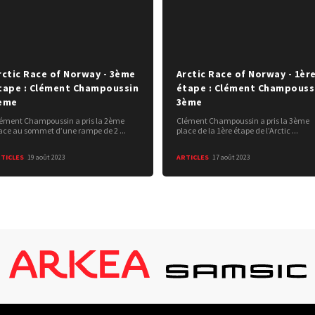
rctic Race of Norway - 3ème
Arctic Race of Norway - 1èr
tape : Clément Champoussin
étape : Clément Champouss
ème
3ème
ément Champoussin a pris la 2ème
Clément Champoussin a pris la 3ème
ace au sommet d’une rampe de 2 ...
place de la 1ère étape de l’Arctic ...
TICLES
19 août 2023
ARTICLES
17 août 2023