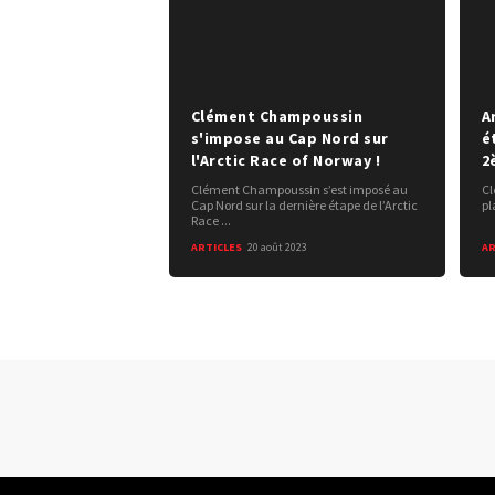
Clément Champoussin
A
s'impose au Cap Nord sur
é
l'Arctic Race of Norway !
2
Clément Champoussin s’est imposé au
Cl
Cap Nord sur la dernière étape de l’Arctic
pl
Race ...
ARTICLES
20 août 2023
AR