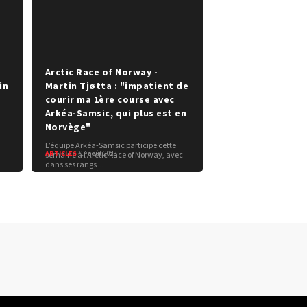
e
Arctic Race of Norway -
in
Martin Tjøtta : "impatient de
courir ma 1ère course avec
Arkéa-Samsic, qui plus est en
Norvège"
L’équipe Arkéa-Samsic participe cette
ARTICLES
14 août 2023
semaine à l’Arctic Race of Norway, avec
dans ses rangs ...