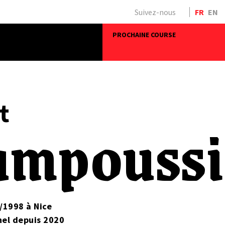
Suivez-nous
FR
EN
PROCHAINE COURSE
t
ampouss
/1998 à Nice
nel depuis 2020