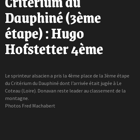
Critérium du
Dauphiné (3ème
étape) : Hugo
Hofstetter 4ème
Le sprinteur alsacien a pris la 4ème place de la 3ème étape
du Critérium du Dauphiné dont l’arrivée était jugée à Le
Coteau (Loire). Donavan reste leader au classement de la
montagne.
Photos Fred Machabert