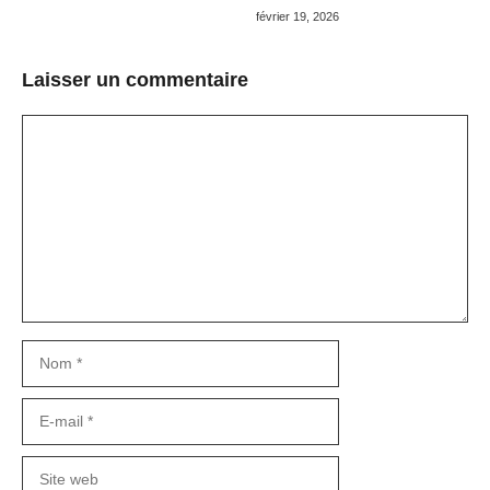
février 19, 2026
Laisser un commentaire
Commentaire
Nom
E-
mail
Site
web