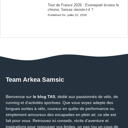
Tour de France 2026 : Evenepoel écrase le
chrono, Seixas résiste-t-il ?
Published On:
juillet 22, 2026
Team Arkea Samsic
Bienvenue sur
le blog TAS
, dédié aux passionnés de vélo, de
running et d'activités sportives. Que vous soyez adepte des
longues sorties à vélo, coureur en quête de performance ou
simplement amoureux des escapades en plein air, ce site est
fait pour vous. Retrouvez ici conseils, récits d’aventure et
inspirations pour repousser vos limites, un pas (ou un coup de