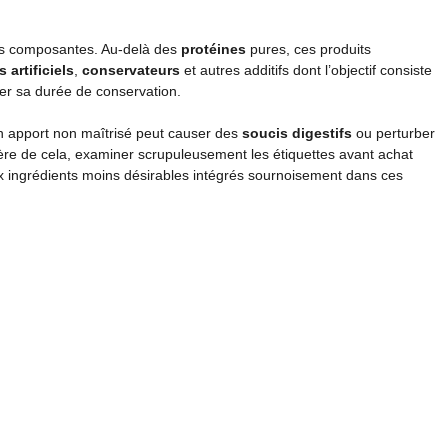
ses composantes. Au-delà des
protéines
pures, ces produits
 artificiels
,
conservateurs
et autres additifs dont l’objectif consiste
er sa durée de conservation.
un apport non maîtrisé peut causer des
soucis digestifs
ou perturber
ière de cela, examiner scrupuleusement les étiquettes avant achat
 aux ingrédients moins désirables intégrés sournoisement dans ces