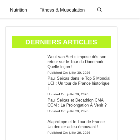
Nutrition
Fitness & Musculation
DERNIERS ARTICLES
Wout van Aert s’impose dès son
retour sur le Tour du Danemark :
Quelle leçon !
Published On:
juillet 30, 2026
Paul Seixas dans le Top 5 Mondial
UCI : Un tour de France historique
!
Updated On:
juillet 29, 2026
Paul Seixas et Decathlon CMA
CGM : La Prolongation À Venir ?
Updated On:
juillet 29, 2026
Alaphilippe et le Tour de France :
Un dernier adieu émouvant !
Published On:
juillet 26, 2026