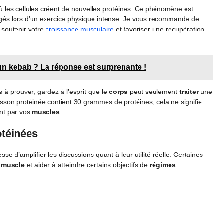
ù les cellules créent de nouvelles protéines. Ce phénomène est
agés lors d’un exercice physique intense. Je vous recommande de
soutenir votre
croissance musculaire
et favoriser une récupération
 un kebab ? La réponse est surprenante !
 à prouver, gardez à l’esprit que le
corps
peut seulement
traiter
une
isson protéinée contient 30 grammes de protéines, cela ne signifie
ent par vos
muscles
.
otéinées
sse d’amplifier les discussions quant à leur utilité réelle. Certaines
e muscle
et aider à atteindre certains objectifs de
régimes