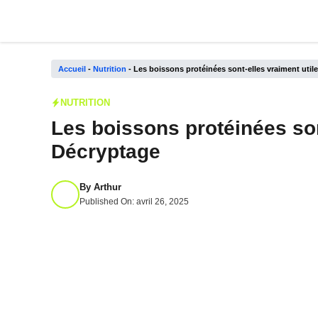
Aller
au
contenu
Accueil
-
Nutrition
-
Les boissons protéinées sont-elles vraiment util
NUTRITION
Les boissons protéinées son
Décryptage
By
Arthur
Published On:
avril 26, 2025