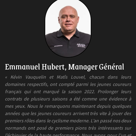
Emmanuel Hubert, Manager Général
« Kévin Vauquelin et Matîs Louvel, chacun dans leurs
domaines respectifs, ont compté parmi les jeunes coureurs
français qui ont marqué la saison 2022. Prolonger leurs
contrats de plusieurs saisons a été comme une évidence à
mes yeux. Nous le remarquons maintenant depuis quelques
années que les jeunes coureurs arrivent très vite à jouer des
premiers rôles dans le cyclisme moderne. L’an passé nos deux
normands ont posé de premiers pions très intéressants sur
l’échiquier de la haute performance. Nous avons pour l’un et