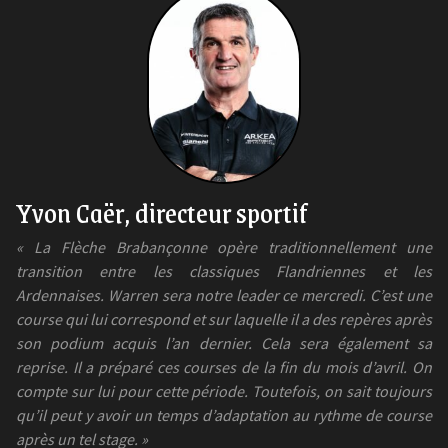
Yvon Caër, directeur sportif
« La Flèche Brabançonne opère traditionnellement une
transition entre les classiques Flandriennes et les
Ardennaises. Warren sera notre leader ce mercredi. C’est une
course qui lui correspond et sur laquelle il a des repères après
son podium acquis l’an dernier. Cela sera également sa
reprise. Il a préparé ces courses de la fin du mois d’avril. On
compte sur lui pour cette période. Toutefois, on sait toujours
qu’il peut y avoir un temps d’adaptation au rythme de course
après un tel stage. »