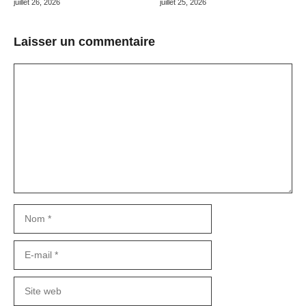
juillet 26, 2026
juillet 25, 2026
Laisser un commentaire
Commentaire
Nom
E-
mail
Site
web