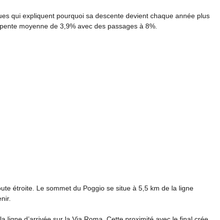
ues qui expliquent pourquoi sa descente devient chaque année plus
 pente moyenne de 3,9% avec des passages à 8%.
oute étroite. Le sommet du Poggio se situe à 5,5 km de la ligne
nir.
a ligne d’arrivée sur la Via Roma. Cette proximité avec le final crée