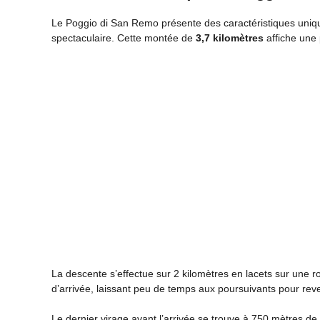
Le Poggio di San Remo présente des caractéristiques uniq
spectaculaire. Cette montée de
3,7 kilomètres
affiche une
La descente s’effectue sur 2 kilomètres en lacets sur une r
d’arrivée, laissant peu de temps aux poursuivants pour reve
Le dernier virage avant l’arrivée se trouve à 750 mètres de l