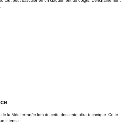
ue où tout peut basculer en un claquement de doigts. L’enchaînement
.
nce
u de la Méditerranée lors de cette descente ultra-technique. Cette
ue intense.