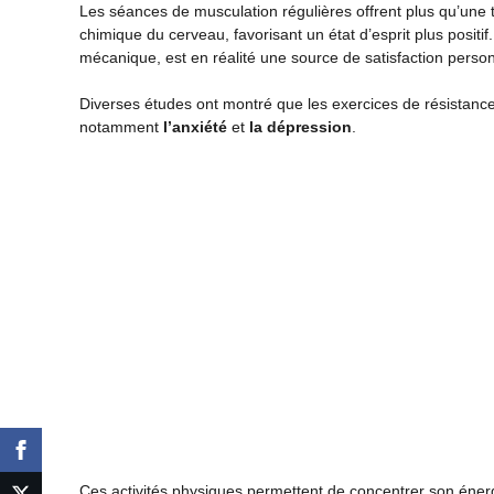
Les séances de musculation régulières offrent plus qu’une t
chimique du cerveau, favorisant un état d’esprit plus positif.
mécanique, est en réalité une source de satisfaction perso
Diverses études ont montré que les exercices de résistan
notamment
l’anxiété
et
la dépression
.
Ces activités physiques permettent de concentrer son énergie