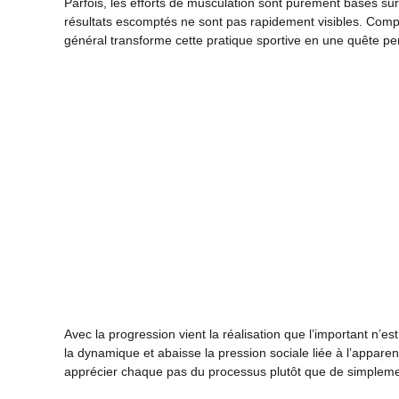
Parfois, les efforts de musculation sont purement basés sur 
résultats escomptés ne sont pas rapidement visibles. Com
général transforme cette pratique sportive en une quête p
Avec la progression vient la réalisation que l’important n’e
la dynamique et abaisse la pression sociale liée à l’app
apprécier chaque pas du processus plutôt que de simplement 