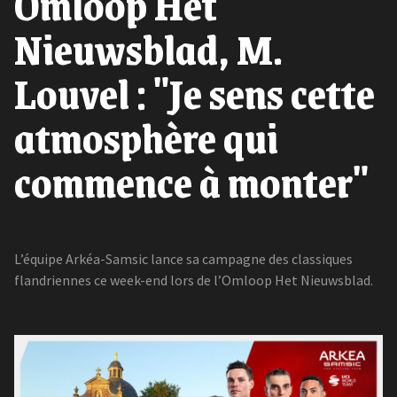
Omloop Het
Nieuwsblad, M.
Louvel : "Je sens cette
atmosphère qui
commence à monter"
L’équipe Arkéa-Samsic lance sa campagne des classiques
flandriennes ce week-end lors de l’Omloop Het Nieuwsblad.