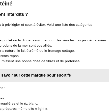
téiné
nt interdits ?
 privilégier et ceux à éviter. Voici une liste des catégories
e poulet ou la dinde, ainsi que pour des viandes rouges dégraissées.
roduits de la mer sont vos alliés.
rts nature, le lait écrémé ou le fromage cottage.
férents repas.
 fournissent une bonne dose de fibres et de protéines.
 savoir sur cette marque pour sportifs
ns :
das.
régulières et le riz blanc.
s préparés même dits « light ».