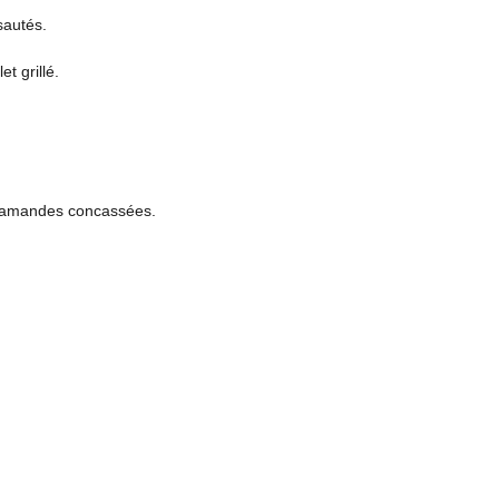
sautés.
 grillé.
t amandes concassées.