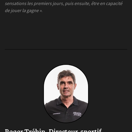
sensations les premiers jours, puis ensuite, être en capacité
de jouer la gagne »
.
Roger Tréhin, Directeur-sportif