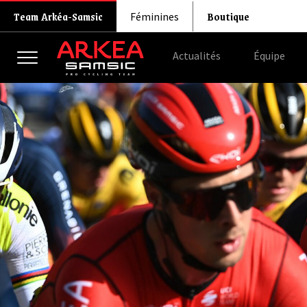
Boutique
Team Arkéa-Samsic
Féminines
Actualités
Équipe