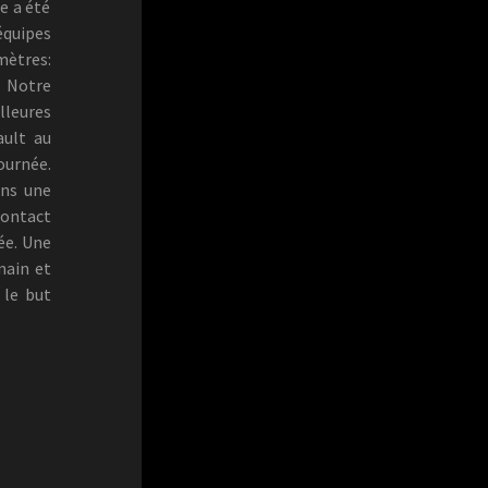
e a été
équipes
mètres:
 Notre
leures
ault au
urnée.
ans une
contact
ée. Une
main et
 le but