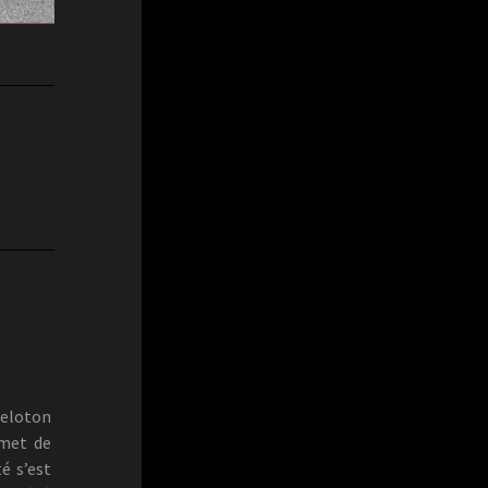
eloton
mmet de
té s’est