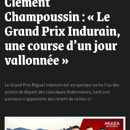
Clément
Champoussin : « Le
Grand Prix Indurain,
une course d’un jour
vallonnée »
Le Grand Prix Miguel Indurain est en quelque sorte l’un des
points de départ des classiques Ardennaises, tant son
parcours s’apparente aux reliefs de celles-ci.