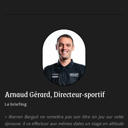
Arnaud Gérard, Directeur-sportif
Le briefing
« Warren Barguil ne remettra pas son titre en jeu sur cette
épreuve. Il va effectuer aux mêmes dates un stage en altitude