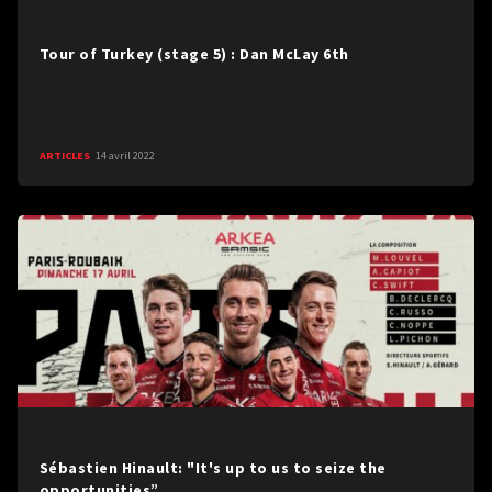
Tour of Turkey (stage 5) : Dan McLay 6th
ARTICLES
14 avril 2022
Sébastien Hinault: "It's up to us to seize the
opportunities”