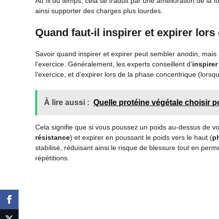
Au fil du temps, cela se traduit par une amélioration de la
ainsi supporter des charges plus lourdes.
Quand faut-il inspirer et expirer lor
Savoir quand inspirer et expirer peut sembler anodin, mais ce
l’exercice. Généralement, les experts conseillent d’
inspirer
l’exercice, et d’expirer lors de la phase concentrique (lorsq
À lire aussi :
Quelle protéine végétale choisir 
Cela signifie que si vous poussez un poids au-dessus de vot
résistance
) et expirer en poussant le poids vers le haut (
p
stabilisé, réduisant ainsi le risque de blessure tout en per
répétitions.