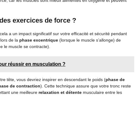
 force, car les muscles sont mieux alimentés en oxygène et peuvent
s des exercices de force ?
la a un impact significatif sur votre efficacité et sécurité pendant
lors de la
phase excentrique
(lorsque le muscle s’allonge) de
ue le muscle se contracte).
pour réussir en musculation ?
re tête, vous devriez inspirer en descendant le poids (
phase de
hase de contraction
). Cette technique assure que votre tronc reste
mettant une meilleure
relaxation et détente
musculaire entre les