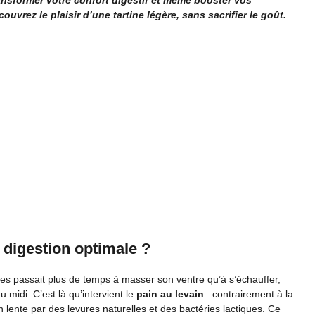
nsformer votre confort digestif et même booster vos
vrez le plaisir d’une tartine légère, sans sacrifier le goût.
digestion optimale ?
tes passait plus de temps à masser son ventre qu’à s’échauffer,
midi. C’est là qu’intervient le
pain au levain
: contrairement à la
n lente par des levures naturelles et des bactéries lactiques. Ce