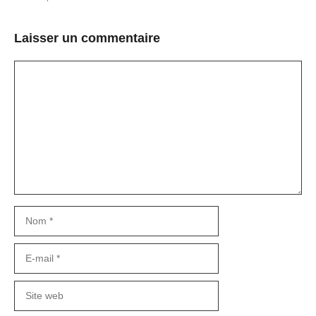
Laisser un commentaire
Commentaire
Nom
E-
mail
Site
web