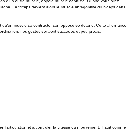
tion d’un autre muscle, appelé muscle agoniste. Quand vous pliez
relâche. Le triceps devient alors le muscle antagoniste du biceps dans
t qu’un muscle se contracte, son opposé se détend. Cette alternance
rdination, nos gestes seraient saccadés et peu précis.
ser l’articulation et à contrôler la vitesse du mouvement. Il agit comme