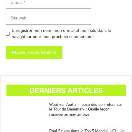
mail
Site
web
Enregistrer mon nom, mon e-mail et mon site dans le
navigateur pour mon prochain commentaire.
DERNIERS ARTICLES
Wout van Aert s’impose dès son retour sur
le Tour du Danemark : Quelle leçon !
Published On:
juillet 30, 2026
Paul Seixas dans le Top 5 Mondial UCI : Un