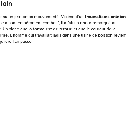
 loin
connu un printemps mouvementé. Victime d’un
traumatisme crânien
dèle à son tempérament combatif, il a fait un retour remarqué au
r. Un signe que la
forme est de retour
, et que le coureur de la
urse
. L’homme qui travaillait jadis dans une usine de poisson revient
gulière l’an passé.