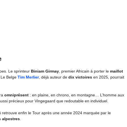
e
apes. Le sprinteur
Biniam Girmay
, premier Africain à porter le
maillot
. Le Belge
Tim Merlier
, déjà auteur de
dix victoires
en 2025, pourrait
era
omniprésent
: en plaine, en chrono, en montagne… L’homme aux
 aussi précieux pour Vingegaard que redoutable en individuel.
ui retrouve enfin le Tour après une année 2024 marquée par le
 alpestres
.