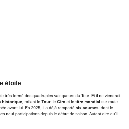
 étoile
cle très fermé des quadruples vainqueurs du Tour. Et il ne viendrait
on
historique
, raflant le
Tour
, le
Giro
et le
titre mondial
sur route.
ée avant lui. En 2025, il a déjà remporté
six courses
, dont le
ses neuf participations depuis le début de saison. Autant dire qu’il