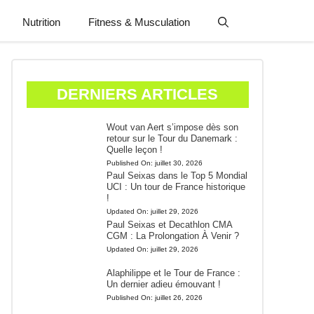
Nutrition
Fitness & Musculation
DERNIERS ARTICLES
Wout van Aert s’impose dès son
retour sur le Tour du Danemark :
Quelle leçon !
Published On:
juillet 30, 2026
Paul Seixas dans le Top 5 Mondial
UCI : Un tour de France historique
!
Updated On:
juillet 29, 2026
Paul Seixas et Decathlon CMA
CGM : La Prolongation À Venir ?
Updated On:
juillet 29, 2026
Alaphilippe et le Tour de France :
Un dernier adieu émouvant !
Published On:
juillet 26, 2026