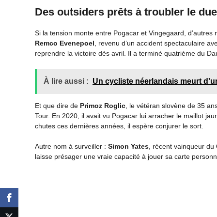
Des outsiders prêts à troubler le due
Si la tension monte entre Pogacar et Vingegaard, d’autres
Remco Evenepoel
, revenu d’un accident spectaculaire a
reprendre la victoire dès avril. Il a terminé quatrième du D
À lire aussi :
Un cycliste néerlandais meurt d'u
Et que dire de
Primoz Roglic
, le vétéran slovène de 35 ans
Tour. En 2020, il avait vu Pogacar lui arracher le maillot 
chutes ces dernières années, il espère conjurer le sort.
Autre nom à surveiller :
Simon Yates
, récent vainqueur du
laisse présager une vraie capacité à jouer sa carte personn