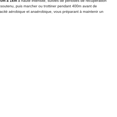
00m à 1km
à haute intensité, suivies de périodes de récupération
 soutenu, puis marcher ou trottiner pendant 400m avant de
acité aérobique et anaérobique, vous préparant à maintenir un