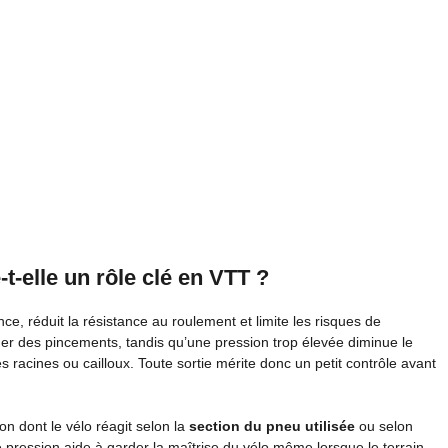
t-elle un rôle clé en VTT ?
ce, réduit la résistance au roulement et limite les risques de
uer des pincements, tandis qu’une pression trop élevée diminue le
les racines ou cailloux. Toute sortie mérite donc un petit contrôle avant
açon dont le vélo réagit selon la
section du pneu utilisée
ou selon
 pression aide à garder la maîtrise du vélo même lorsque le terrain