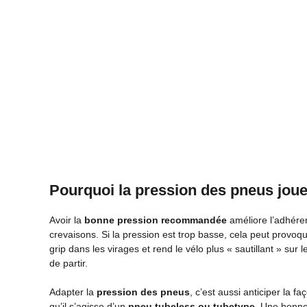
Pourquoi la pression des pneus joue-
Avoir la
bonne pression recommandée
améliore l’adhéren
crevaisons. Si la pression est trop basse, cela peut provoq
grip dans les virages et rend le vélo plus « sautillant » sur 
de partir.
Adapter la
pression des pneus
, c’est aussi anticiper la f
qu’il s’agisse d’un
pneu tubeless ou tubetype
. Une bonne