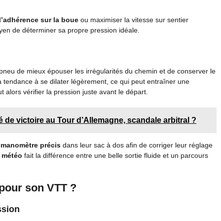
l’adhérence sur la boue
ou maximiser la vitesse sur sentier
oyen de déterminer sa propre pression idéale.
 pneu de mieux épouser les irrégularités du chemin et de conserver le
 a tendance à se dilater légèrement, ce qui peut entraîner une
alors vérifier la pression juste avant le départ.
 de victoire au Tour d’Allemagne, scandale arbitral ?
n
manomètre précis
dans leur sac à dos afin de corriger leur réglage
a
météo
fait la différence entre une belle sortie fluide et un parcours
 pour son VTT ?
ssion