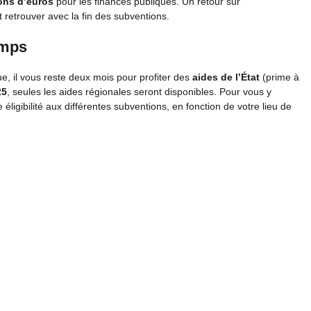
ions d’euros
pour les finances publiques. Un retour sur
t retrouver avec la fin des subventions.
emps
e, il vous reste deux mois pour profiter des
aides de l’État
(prime à
25
, seules les aides régionales seront disponibles. Pour vous y
re éligibilité aux différentes subventions, en fonction de votre lieu de