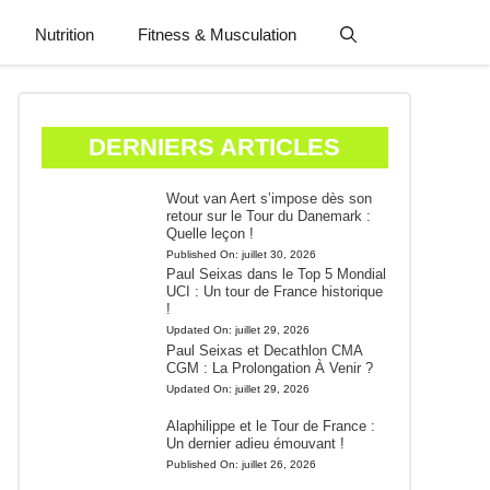
Nutrition
Fitness & Musculation
DERNIERS ARTICLES
Wout van Aert s’impose dès son
retour sur le Tour du Danemark :
Quelle leçon !
Published On:
juillet 30, 2026
Paul Seixas dans le Top 5 Mondial
UCI : Un tour de France historique
!
Updated On:
juillet 29, 2026
Paul Seixas et Decathlon CMA
CGM : La Prolongation À Venir ?
Updated On:
juillet 29, 2026
Alaphilippe et le Tour de France :
Un dernier adieu émouvant !
Published On:
juillet 26, 2026