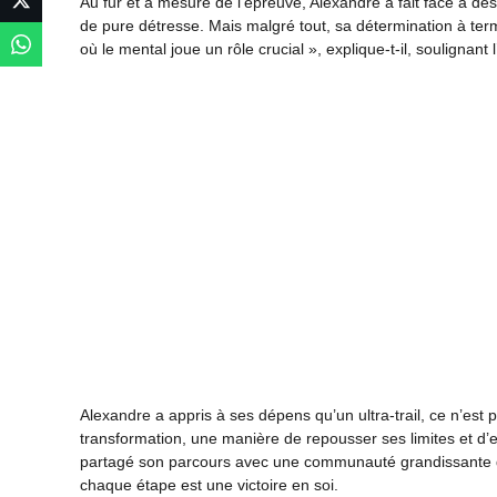
Au fur et à mesure de l’épreuve, Alexandre a fait face à de
de pure détresse. Mais malgré tout, sa détermination à term
où le mental joue un rôle crucial », explique-t-il, soulignant
Alexandre a appris à ses dépens qu’un ultra-trail, ce n’es
transformation, une manière de repousser ses limites et d’
partagé son parcours avec une communauté grandissante d
chaque étape est une victoire en soi.