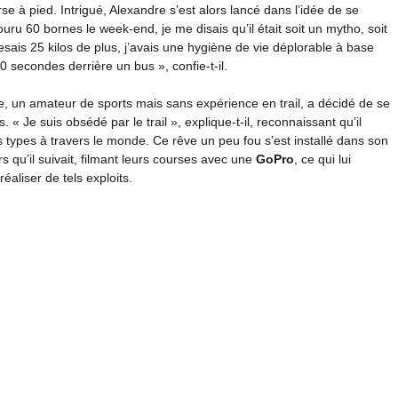
se à pied. Intrigué, Alexandre s’est alors lancé dans l’idée de se
uru 60 bornes le week-end, je me disais qu’il était soit un mytho, soit
esais 25 kilos de plus, j’avais une hygiène de vie déplorable à base
30 secondes derrière un bus », confie-t-il.
e, un amateur de sports mais sans expérience en trail, a décidé de se
 « Je suis obsédé par le trail », explique-t-il, reconnaissant qu’il
 types à travers le monde. Ce rêve un peu fou s’est installé dans son
qu’il suivait, filmant leurs courses avec une
GoPro
, ce qui lui
aliser de tels exploits.