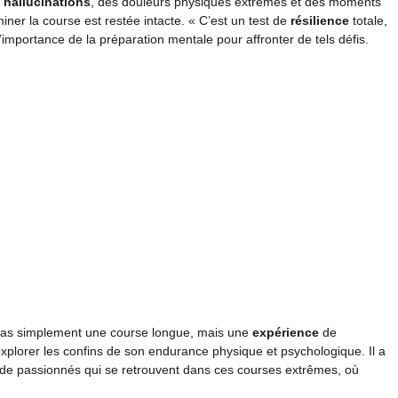
s
hallucinations
, des douleurs physiques extrêmes et des moments
iner la course est restée intacte. « C’est un test de
résilience
totale,
 l’importance de la préparation mentale pour affronter de tels défis.
t pas simplement une course longue, mais une
expérience
de
explorer les confins de son endurance physique et psychologique. Il a
e passionnés qui se retrouvent dans ces courses extrêmes, où