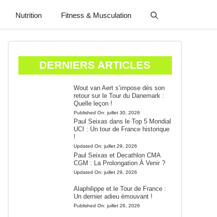
Nutrition
Fitness & Musculation
DERNIERS ARTICLES
Wout van Aert s’impose dès son
retour sur le Tour du Danemark :
Quelle leçon !
Published On:
juillet 30, 2026
Paul Seixas dans le Top 5 Mondial
UCI : Un tour de France historique
!
Updated On:
juillet 29, 2026
Paul Seixas et Decathlon CMA
CGM : La Prolongation À Venir ?
Updated On:
juillet 29, 2026
Alaphilippe et le Tour de France :
Un dernier adieu émouvant !
Published On:
juillet 26, 2026