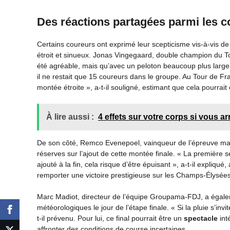
Des réactions partagées parmi les c
Certains coureurs ont exprimé leur scepticisme vis-à-vis de
étroit et sinueux. Jonas Vingegaard, double champion du T
été agréable, mais qu’avec un peloton beaucoup plus large,
il ne restait que 15 coureurs dans le groupe. Au Tour de Fra
montée étroite », a-t-il souligné, estimant que cela pourrait
À lire aussi :
4 effets sur votre corps si vous a
De son côté, Remco Evenepoel, vainqueur de l’épreuve mas
réserves sur l’ajout de cette montée finale. « La première
ajouté à la fin, cela risque d’être épuisant », a-t-il expliqué
remporter une victoire prestigieuse sur les Champs-Élysées
Marc Madiot, directeur de l’équipe Groupama-FDJ, a égale
météorologiques le jour de l’étape finale. « Si la pluie s’in
t-il prévenu. Pour lui, ce final pourrait être un
spectacle
int
affronter des conditions de course incertaines.