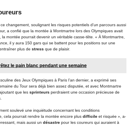
oureurs
 ce changement, soulignant les risques potentiels d’un parcours aussi
our, a confié que la montée à Montmartre lors des Olympiques avait
 la montée pourrait devenir un véritable casse-tête. « À Montmartre,
nce, il y aura 150 gars qui se battent pour les positions sur une
 entraîner plus de
stress
que de plaisir.
rrêtez le pain blanc pendant une semaine
culine des Jeux Olympiques à Paris l’an dernier, a exprimé ses
 semaine du Tour sera déjà bien assez disputée, et avec Montmartre
, ajoutant que les
sprinteurs
perdraient une occasion précieuse de
.
ment soulevé une inquiétude concernant les conditions
vite, cela pourrait rendre la montée encore plus
difficile
et risquée », a-
éressant, mais aussi un
désastre
pour les coureurs qui auraient à