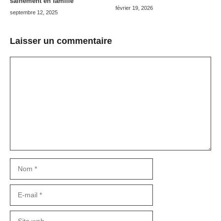
sainement en famille
février 19, 2026
septembre 12, 2025
Laisser un commentaire
Commentaire
Nom
E-
mail
Site