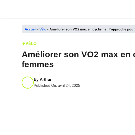
Aller
au
contenu
Accueil
-
Vélo
-
Améliorer son VO2 max en cyclisme : l’approche pou
VÉLO
Améliorer son VO2 max en c
femmes
By
Arthur
Published On:
avril 24, 2025