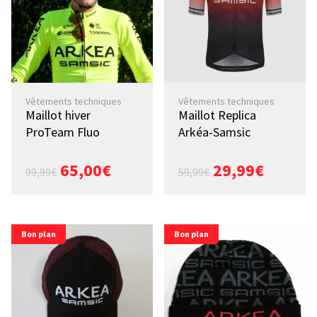
Vêtements techniques
Vêtements techniques
Maillot hiver
Maillot Replica
ProTeam Fluo
Arkéa-Samsic
65,00
€
29,99
€
99,99
€
59,99
€
Bon plan
Bon plan