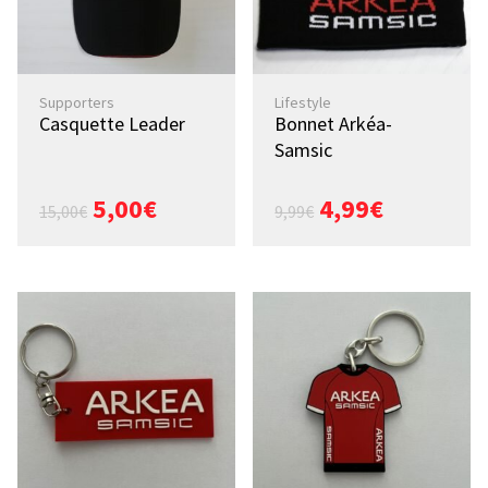
Supporters
Lifestyle
Casquette Leader
Bonnet Arkéa-
Samsic
5,00
€
4,99
€
15,00
€
9,99
€