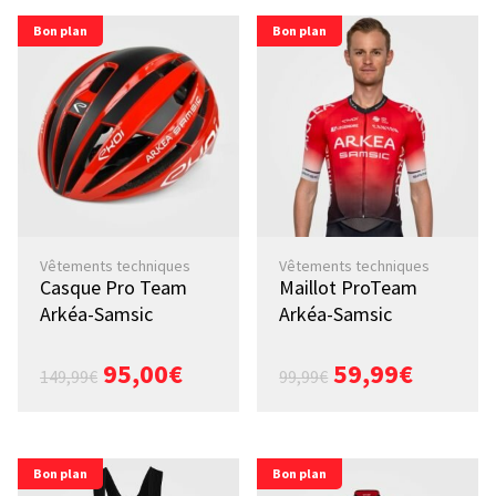
Bon plan
Bon plan
Vêtements techniques
Vêtements techniques
Casque Pro Team
Maillot ProTeam
Arkéa-Samsic
Arkéa-Samsic
95,00
€
59,99
€
149,99
€
99,99
€
Bon plan
Bon plan