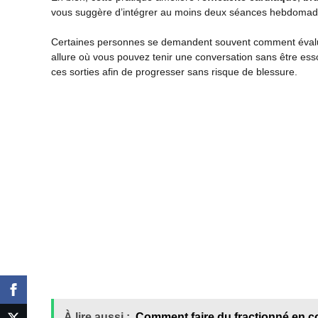
vous suggère d’intégrer au moins deux séances hebdomada
Certaines personnes se demandent souvent comment évalue
allure où vous pouvez tenir une conversation sans être e
ces sorties afin de progresser sans risque de blessure.
À lire aussi :
Comment faire du fractionné en c