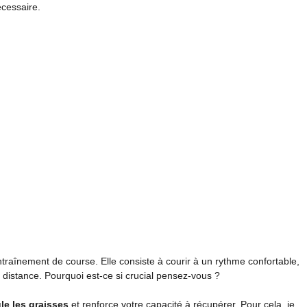
écessaire.
ntraînement de course. Elle consiste à courir à un rythme confortable,
 distance. Pourquoi est-ce si crucial pensez-vous ?
le les graisses
et renforce votre capacité à récupérer. Pour cela, je