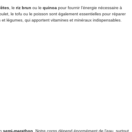
lètes
, le
riz brun
ou le
quinoa
pour fournir l’énergie nécessaire à
ulet, le tofu ou le poisson sont également essentielles pour réparer
uits et légumes, qui apportent vitamines et minéraux indispensables.
on
semi-marathon
. Notre corps dépend énormément de l’eau, surtout