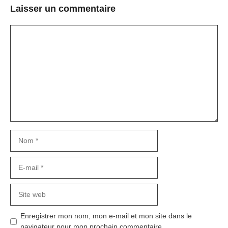
Laisser un commentaire
Commentaire
Nom
E-
mail
Site
web
Enregistrer mon nom, mon e-mail et mon site dans le
navigateur pour mon prochain commentaire.