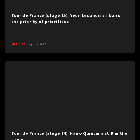
Tour de France (stage 15), Yvon Ledanois : « Nairo
the priority of priorities »
ARTICLES
17 juillet 2022
Tour de France (stage 14): Nairo Quintana still in the
game