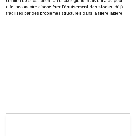
solution de substitution. Un choix logique, mais qui a eu pour
effet secondaire d’
accélérer l’épuisement des stocks
, déjà
fragilisés par des problèmes structurels dans la filière laitière.