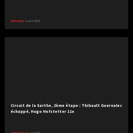
ARTICLES
6 avril 2022
Circuit de la Sarthe, 2ème étape : Thibault Guernalec
échappé, Hugo Hofstetter 11e
ARTICLES
6 avril 2022