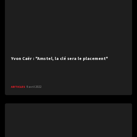
Yvon Caër : "Amstel, la clé sera le placement"
ARTICLES
9 avril 2022