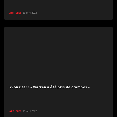
ARTICLES
11 avril 2022
Yvon Caër : « Warren a été pris de crampes »
ARTICLES
10 avril 2022